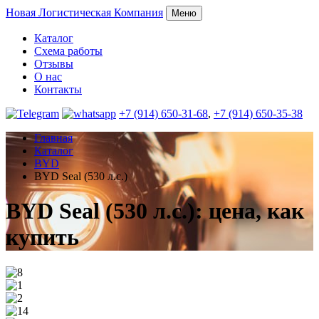
Новая
Логистическая Компания
Меню
Каталог
Схема работы
Отзывы
О нас
Контакты
+7 (914) 650-31-68
,
+7 (914) 650-35-38
Главная
Каталог
BYD
BYD Seal (530 л.с.)
BYD Seal (530 л.с.): цена, как
купить