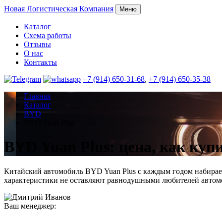
Новая
Логистическая Компания
Меню
Каталог
Схема работы
Отзывы
О нас
Контакты
+7 (914) 650-31-68
,
+7 (914) 650-35-38
Главная
Каталог
BYD
BYD Yuan Plus
BYD Yuan Plus: цена, как куп
Китайский автомобиль BYD Yuan Plus с каждым годом набирает
характеристики не оставляют равнодушными любителей автом
Ваш менеджер: