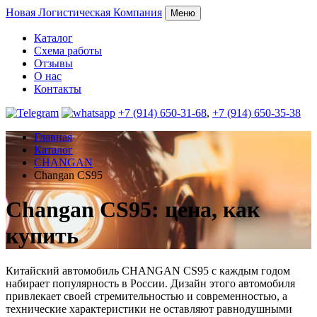
Новая
Логистическая Компания
Меню
Каталог
Схема работы
Отзывы
О нас
Контакты
+7 (914) 650-31-68
,
+7 (914) 650-35-38
Главная
Каталог
CHANGAN
Changan CS95
Changan CS95: цена, как
купить
Китайский автомобиль CHANGAN CS95 с каждым годом
набирает популярность в России. Дизайн этого автомобиля
привлекает своей стремительностью и современностью, а
технические характеристики не оставляют равнодушными