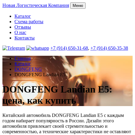
Новая
Логистическая Компания
Меню
Каталог
Схема работы
Отзывы
О нас
Контакты
+7 (914) 650-31-68
,
+7 (914) 650-35-38
Главная
Каталог
DONGFENG
DONGFENG Landian E5
DONGFENG Landian E5:
цена, как купить
Китайский автомобиль DONGFENG Landian E5 с каждым
годом набирает популярность в России. Дизайн этого
автомобиля привлекает своей стремительностью и
современностью, а технические характеристики не оставляют