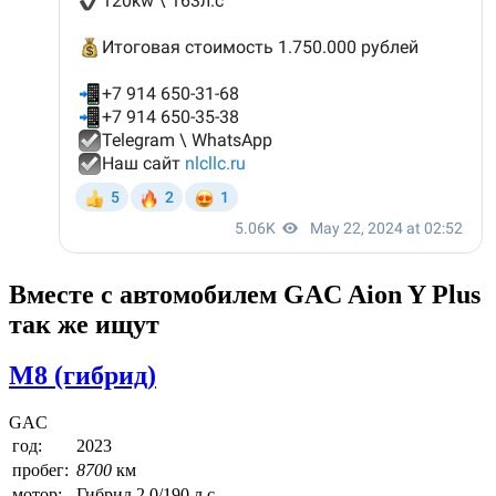
Вместе с автомобилем GAC Aion Y Plus
так же ищут
M8 (гибрид)
GAC
год:
2023
пробег:
8700
км
мотор:
Гибрид 2.0/190 л.с.