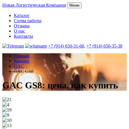
Новая
Логистическая Компания
Меню
Каталог
Схема работы
Отзывы
О нас
Контакты
+7 (914) 650-31-68
,
+7 (914) 650-35-38
Главная
Каталог
GAC
GAC GS8
GAC GS8: цена, как купить