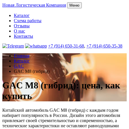
Новая
Логистическая Компания
Меню
Каталог
Схема работы
Отзывы
О нас
Контакты
+7 (914) 650-31-68
,
+7 (914) 650-35-38
Главная
Каталог
GAC
GAC M8 (гибрид)
GAC M8 (гибрид): цена, как
купить
Китайский автомобиль GAC M8 (гибрид) с каждым годом
набирает популярность в России. Дизайн этого автомобиля
привлекает своей стремительностью и современностью, а
технические характеристики не оставляют равнодушными