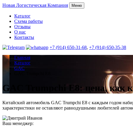
Новая
Логистическая Компания
Меню
Каталог
Схема работы
Отзывы
О нас
Контакты
+7 (914) 650-31-68
,
+7 (914) 650-35-38
Главная
Каталог
GAC
GAC Trumpchi E8
GAC Trumpchi E8: цена, как 
Китайский автомобиль GAC Trumpchi E8 с каждым годом набира
характеристики не оставляют равнодушными любителей автом
Ваш менеджер: