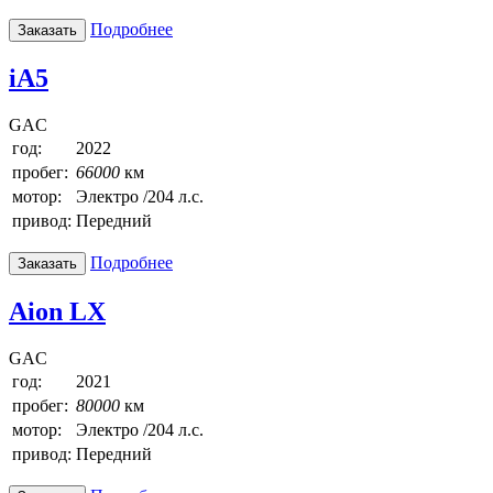
Подробнее
Заказать
iA5
GAC
год:
2022
пробег:
66000
км
мотор:
Электро /204 л.с.
привод:
Передний
Подробнее
Заказать
Aion LX
GAC
год:
2021
пробег:
80000
км
мотор:
Электро /204 л.с.
привод:
Передний