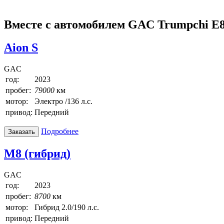
Вместе с автомобилем GAC Trumpchi E8
Aion S
GAC
год:
2023
пробег:
79000
км
мотор:
Электро /136 л.с.
привод:
Передний
Подробнее
Заказать
M8 (гибрид)
GAC
год:
2023
пробег:
8700
км
мотор:
Гибрид 2.0/190 л.с.
привод:
Передний