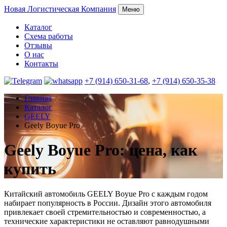
Новая
Логистическая Компания
Меню
Каталог
Схема работы
Отзывы
О нас
Контакты
+7 (914) 650-31-68
,
+7 (914) 650-35-38
Главная
Каталог
GEELY
Geely Boyue Pro
Geely Boyue Pro: цена, как
купить
Китайский автомобиль GEELY Boyue Pro с каждым годом
набирает популярность в России. Дизайн этого автомобиля
привлекает своей стремительностью и современностью, а
технические характеристики не оставляют равнодушными