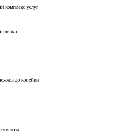
ый комплекс услуг
и сделки
асходы до копейки
окументы