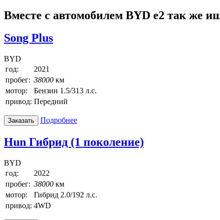
Вместе с автомобилем BYD e2 так же и
Song Plus
BYD
год:
2021
пробег:
38000
км
мотор:
Бензин 1.5/313 л.с.
привод:
Передний
Подробнее
Заказать
Hun Гибрид (1 поколение)
BYD
год:
2022
пробег:
38000
км
мотор:
Гибрид 2.0/192 л.с.
привод:
4WD