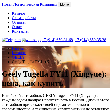
Новая
Логистическая Компания
Меню
Каталог
Схема работы
Отзывы
О нас
Контакты
+7 (914) 650-31-68
,
+7 (914) 650-35-38
Главная
Каталог
GEELY
Geely Tugella FY11 (Xingyue)
Geely Tugella FY11 (Xingyue):
цена, как купить
Китайский автомобиль GEELY Tugella FY11 (Xingyue) с
каждым годом набирает популярность в России. Дизайн этого
автомобиля привлекает своей стремительностью и
современностью, а технические характеристики не оставляют