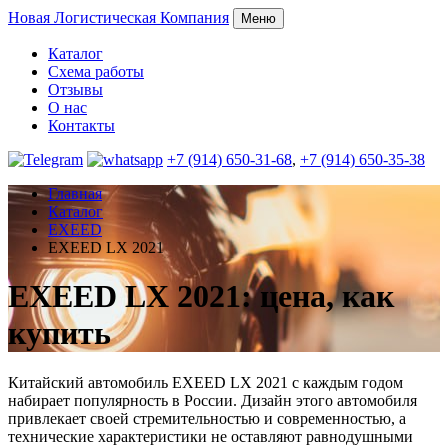
Новая
Логистическая Компания
Меню
Каталог
Схема работы
Отзывы
О нас
Контакты
+7 (914) 650-31-68
,
+7 (914) 650-35-38
Главная
Каталог
EXEED
EXEED LX 2021
EXEED LX 2021: цена, как
купить
Китайский автомобиль EXEED LX 2021 с каждым годом
набирает популярность в России. Дизайн этого автомобиля
привлекает своей стремительностью и современностью, а
технические характеристики не оставляют равнодушными