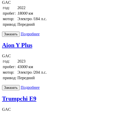
GAC
год:
2022
пробег:
18000
км
мотор:
Электро /184 л.с.
привод:
Передний
Подробнее
Заказать
Aion Y Plus
GAC
год:
2023
пробег:
43000
км
мотор:
Электро /204 л.с.
привод:
Передний
Подробнее
Заказать
Trumpchi E9
GAC