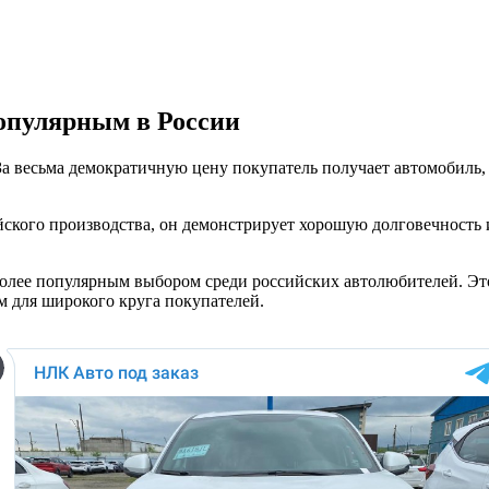
опулярным в России
о. За весьма демократичную цену покупатель получает автомоби
тайского производства, он демонстрирует хорошую долговечность
более популярным выбором среди российских автолюбителей. Это
м для широкого круга покупателей.