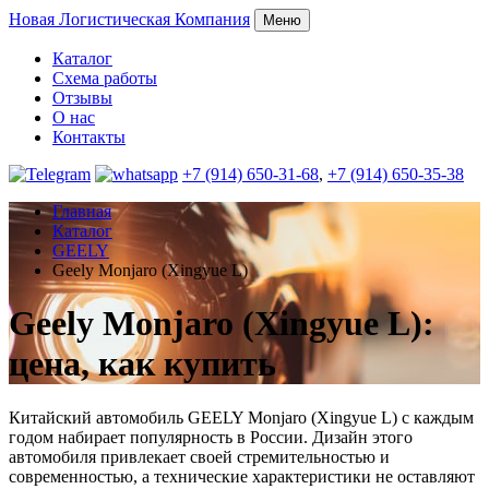
Новая
Логистическая Компания
Меню
Каталог
Схема работы
Отзывы
О нас
Контакты
+7 (914) 650-31-68
,
+7 (914) 650-35-38
Главная
Каталог
GEELY
Geely Monjaro (Xingyue L)
Geely Monjaro (Xingyue L):
цена, как купить
Китайский автомобиль GEELY Monjaro (Xingyue L) с каждым
годом набирает популярность в России. Дизайн этого
автомобиля привлекает своей стремительностью и
современностью, а технические характеристики не оставляют